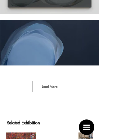
Hong Sooyeon has been actively engaged in abstract 
painting for the past 30 years. Departing from the 
conventional brushwork of painting, the artist creates 
her own medium through pigment research and 
introduces new painting techniques. Her process 
involves pouring pigments onto the canvas, tilting 
and manipulating them to determine forms, and 
repeating drying to meticulously construct 
amorphous shapes floating on serene 
monochromatic backgrounds. The meticulously 
planned abstract paintings calculate even the density 
of the paint and the speed of flowing time, and 
control even the accidental movement of the paint, 
thus drawing delicate yet firm shapes. These created 
Beyond
forms generate a balance of push and pull within the 
Visibility:
canvas, creating a tense atmosphere, and gradually 
공
completing her unique abstract forms.

감
Load More
각
Hong Sooyeon graduated from the Department of 
적
Painting and the Graduate School of Hongik 
추
University, and obtained a master's degree from Pratt 
상
Institute. Since her first solo exhibition in 1992, she 
에
has held solo exhibitions at prestigious venues such 
as the POSCO Art Museum(2001), Geumho 
관
SOFA
Museum(2002), Gallery IN(2005), Total Art 
하
Chicago
Related Exhibition
Museum_The Room(2009), Gallery Plant(2010), Gallery 
여
2018
StoryG
Royal(2015), and Korea Art Museum(2022). She has 
Apr
Nov
Mar
also participated in numerous group exhibitions at 
27
1
11