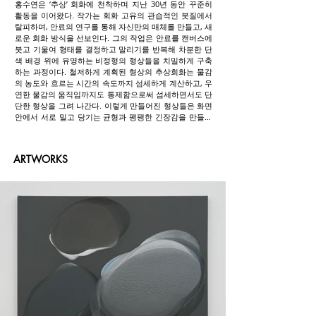
홍수연은 ‘추상’ 회화에 천착하며 지난 30년 동안 꾸준히 
활동을 이어왔다. 작가는 회화 고유의 관습적인 붓질에서 
탈피하며, 안료의 연구를 통해 자신만의 매체를 만들고, 새
로운 회화 방식을 선보인다. 그의 작업은 안료를 캔버스에 
붓고 기울여 형태를 결정하고 말리기를 반복해 차분한 단
색 배경 위에 유영하는 비정형의 형상들을 치밀하게 구축
하는 과정이다. 철저하게 계획된 형상의 추상회화는 물감
의 농도와 흐르는 시간의 속도까지 섬세하게 계산하고, 우
연한 물감의 움직임까지도 통제함으로써 섬세하면서도 단
단한 형상을 그려 나간다. 이렇게 만들어진 형상들은 화면 
안에서 서로 밀고 당기는 균형과 팽팽한 긴장감을 만들어
내며, 자신만의 추상 형상을 완성해 나간다.

홍수연은 홍익대학교 회화과와 동 대학원을 졸업하고 프
ARTWORKS
랫 인스티튜트 석사를 졸업하였다. 1992년 첫 개인전을 시
작으로 포스코미술관(2001), 금호미술관(2002), 갤러리 인
(2005), 토탈미술관 the room(2009), 갤러리 플랜트(2010), 
갤러리 로얄(2015), 코리아나미술관(2022) 등에서 개인전
을 개최했으며, 서울대학교미술관(2009), 일민미술관
(2009), 금호미술관(2010), 런던 사치갤러리(2012), 독일 
LWL Industrial Museum Zollern(2013), 우민아트센터
(2013), 포스코 미술관(2018) 등 다수의 기획전에 참여하였
다. 그의 작품은 국립현대미술관, 서울대학교미술관, 금호
미술관, 연세대학교 박물관, 상하이 한국 총영사관, 네덜란
드 한국대사관, 인도 한국대사관, 포스코센터, 삼성서초사
옥, 웨스턴조선 호텔, 콘라드호텔 등에서 소장되어 있다.
