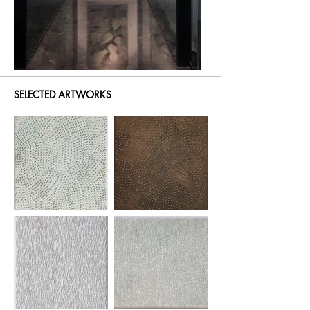
the layers of images arise excitement and emotional 
tension.  

Those Artists’ constant labor from the meditative 
attitude is expressed in repetitive visual elements. The 
process of perceiving their physical attributes is 
frequently accompanied by the sensation that stirs 
emotions. Beyond the visibility, the artwork’s 
SELECTED ARTWORKS
resonant synesthetic will ignites a intuitive energy in 
the audience. Huue Contemporary hopes give a 
chance to experience the various strategies which 
artist apply to their works, and to take a look at how 
abstract art affects with human’s perceptions and 
resonates in space.

‘Beyond Visibility’

갤러리 휴 싱가포르는 2019년 4월 27일부터 7월 31일까지 
권용래, 김찬일, 김일화, 홍수연 작가가 참여하는 기획전 
‘Beyond Visibility’를 개최한다. 

추상미술의 발전의 근간에는 오랜 기간동안 시각예술의 
한계로 여겨졌던 재현이라는 굴레에서 벗어나기 위한 시
도들이 있다. 전시는 다양한 갈래로 가지를 뻗치며 발전해
온 추상미술이 동시대에 이르러 어떠한 양상을 보이는지, 
그중 몇 가지 갈래를 조명한다. 일반적으로 작가들은 연구
와 실험을 통하여 자신만의 조형언어를 구축하기 마련이