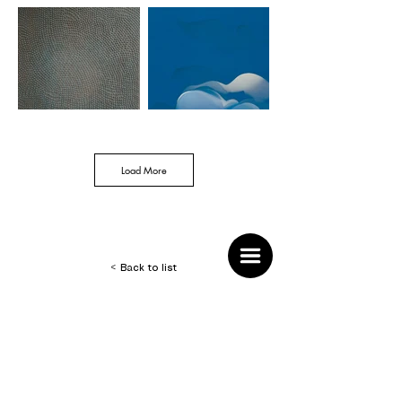
다. 이 전시에서 소개하는 작가들의 작품에서는 노동집약
적인 반복적 행위와 장인정신-동시대 미술에서는 다소 소
홀하게 여겨지기도 하는- 마저 엿보이는 명상적인 작업과
정이 작품의 조형적 양상에 드러낸다.

권용래는 끊임없는 빛에 관한 실험을 통해 그의 조형 기본
단위를 만들어낸다. 스테인레스 스틸에 반복된 망치질을 
하여 만들어지는 유닛들은 평면 위에 놓여 날카롭지만 따
뜻한 표면을 형성한다. 그의 작품은 빛을 재현한다기 보다
는 그 본질을 오롯이 담아내는 실존적 지지체로서 작용한
다.

Load More
김일화는 조형언어의 기본 어절은 수제 염색 과정을 거친 
한지가 돌돌 말려진 씨앗, 'Seed'이다. 씨앗들은 세상을 구
성하게 될 잠재적 에너지에 대한 은유이다. 평면위에 뿌려
진 씨앗들은 본인의 세계를 은유함과 동시에 더 큰 우주를 
형성하며 중첩구조를 형성한다.

김찬일은 회화의 평면성에 도전하는 작업을 전개한다. 작
< Back to list
가가 직접 리벳이나 나사못 등을 이용하여 미묘한 질감으
로 형성해 낸 작은 조각들은 평면위에 모여서 조용히 진동
하는 흐름을 만들어낸다. 그의 작품은 하나의 오브제인 동
시에, 탈회화적 화면으로서의 평면에 대한 실험의 결과물
이기도 하다.

홍수연은 회화라는 평면 위에 시간성이 응축된 화면을 구
축한다. 정적인 동시에 동적인 물감의 흐름을 통하여 시간
차가 있는 이미지의 중첩을 만들어내고, 이는 뭉근하게 움