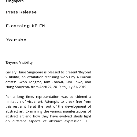
Singapore
Press Release
E-catalog KR
EN
Youtube
‘Beyond Visibility’

Gallery Huue Singapore is pleased to present ‘Beyond 
Visibility’, an exhibition featuring works by 4 Korean 
artists: Kwon Yongrae, Kim Chan-Il, Kim Ilhwa, and 
Hong Sooyeon, from April 27, 2019, to July 31, 2019.

For a long time, representation was considered a 
limitation of visual art. Attempts to break free from 
this restraint lie at the root of the development of 
abstract art. Examining the various manifestations of 
abstract art and how they have evolved sheds light 
on different aspects of abstract expression. The 
exhibition offers a glimpse into the almost meditative 
process of art creation, the labor-intensive repetitive 
acts, and craftsmanship, which are often overlooked 