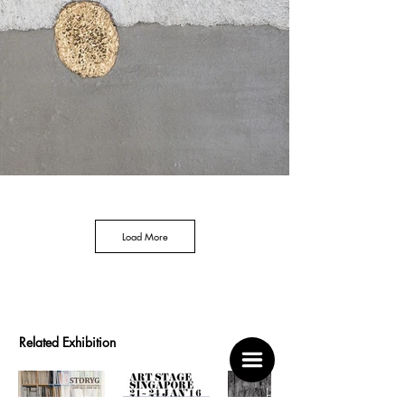
or the surfaces of walls. The artist searches for traces 
of human life amidst the myriad of marks and 
remnants left behind in the streets. Roads serve as 
the foundation on which people tread and stand. 
Thus, Park collects the journeys of all individuals left 
in the footprints taken step by step on the road. He 
then extracts the coincidental and inevitable traces 
and scars inherent in humans from the streets and 
reconstructs them into paintings. The materials in his 
works vary; the artist uses paper, cement, and gold 
leaf on canvas to abstractly express traces of life. His 
method of scraping off layers of colors built up as the 
underlying work on the canvas with only the 
movement of his hands embodies the flow of time 
and subtle changes inherent in life's journey. 
Occasionally visible at the center of his works, the 
golden sculptures seem to represent hope 
Load More
occasionally encountered on the journey of life. 
Through exploring the hidden side of the streets, Park 
HUE
contemplates the joys and sorrows of life, aiming to 
(休):
remind viewers of the importance of life once again.

Art
REST,
Park Sangnam graduated from Hansung University's 
Stage
THE
Western Painting Department and the Versailles 
Singapore
AMERICAN
Related Exhibition
School of Fine Arts in France. He has held over 20 solo 
StoryG
2016
CLUB
exhibitions and participated in numerous group 
Mar
Jan
May
exhibitions both domestically and internationally, 
11
21
3
including a solo exhibition at Gallery HUUE Singapore 
-
-
-