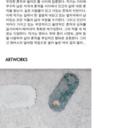
우연한 흔적과 벌어진 틈 사이에 집중한다. 작가는 거리에 
무수히 남은 자국과 흔적들 사이에서 인간의 삶에 대한 흔
적을 찾는다. 길은 사람들이 딛고 서있는 존재의 지반이다. 
이에 작가는 길에서 한 걸음씩 내딛고 있는 발자국에서 남
아있는 모든 이들의 삶의 여정을 수거한다. 그리고 인간이 
저마다 가지고 있는 우연적이고 필연적인 흔적과 상처를 
길거리에서 떼어내어 회화로 재구성한다. 그의 작품 속 재
료는 다양하다. 작가는 캔버스 위에 종이 시멘트, 금박 등
을 사용하여 삶의 흔적을 추상적인 형태로 표현한다. 그리
고 캔버스의 밑바탕 작업으로 쌓아 놓은 여러 겹의 컬러들
을 손의 움직임만으로 긁어내 우러나거나 혹은 드러나게 
하는 작업방식은 삶의 여정이 담긴 시간의 흐름과 미세한 
변화를 함께 내포하고 있다. 작품의 중심에 가끔 보이는 금
ARTWORKS
색의 조형은 이러한 삶의 여정에서 가끔 마주하는 희망을 
보는 듯하다. 작가는 길의 이면을 통해 삶의 희로애락에 대
해 함께 사유하며, 인생의 중요함에 대해 다시 한번 일깨우
고자 한다.

박상남은 한성대학교 서양화과와 프랑스 베르사이유 미술
학교를 졸업하였다. 서울, 부산, 폴란드, 프랑스 등 국내외
에서 20여 회 개인전과 다수의 단체전을 참여하였으며, 
2013년 갤러리 휴 싱가포르에서 개인전을 개최하였다. 
1987년 서울미술제 미술상, 1992년 프랑스 비트리 심사위
원 공모전, 2012년 문화예술인상을 수상하였다. 

Park Sangnam focuses on the accidental traces and 
gaps, resembling stains and scratches, found on roads 