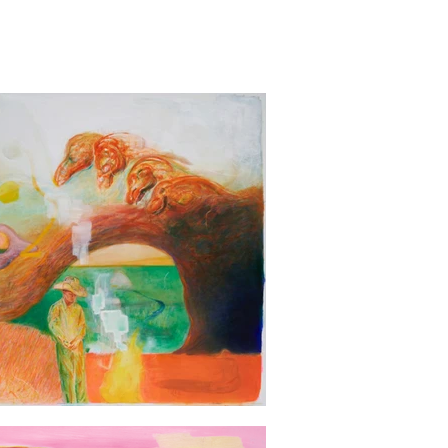
 studio in Paju and the city, as 
. This has led her toward a freer 
fully defined; instead, they are 
d to memories of the past but are 
shifts styles, colors, and visual 
ccumulated stories seep into the 
 University. She has held solo 
Rahn Contemporary (Seoul, 2023), 
icipated in duo- exhibitions at La 
 work has also been featured in 
 Art Center (Paju, 2025), Sejong 
oul, 2023), Mimesis Art Museum 
, Hangaram Art Museum at Seoul 
2018, she received both the Chong 
sident artist in the 15th Kumho 