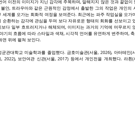
언어 이전의 이미지가 지닌 감각에 주목하며, 말해지지 않은 것과 끝없이
, 불안, 트라우마와 같은 근원적인 감정에서 출발한 그의 작업은 개인의 
 세계를 오가는 회화적 여정을 보여준다. 최근에는 파주 작업실을 오가며
 순환하는 감각에 관심을 두며 보다 자유로운 형태의 회화를 선보이고 있
기보다 일부 흐트러지거나 해체되며, 이미지는 과거의 기억에 머무르지 
이야기의 흐름에 따라 스타일과 색채, 시각적 언어를 유연하게 변주하며,
화면 위에 펼쳐 보인다.

관대학교 미술학과를 졸업했다. 금호미술관(서울, 2026), 아터테인(서울, 20
 2022), 보안여관 신관(서울, 2017) 등에서 개인전을 개최했다. 라흰(서
ArteK(서울, 2025)에서 2인전에 참여했으며, 디아컨템포러리 (서울, 2026),
관(서울, 2024; 2020), 토탈미술관(서울, 2023), 미메시스 아트 뮤지
자하미술관(서울, 2022), 예술의전당 한가람미술관(서울, 2021), 금호미술관(서
. 2018년에는 종근당 미술상과 SDU 미술상을 수상했고, 2019년부터
 입주 작가로 활동하였다.

 works primarily within figurative painting, using the medium to
d psychological landscapes. Rather than developing a specific sto
 language and pre-linguistic visions, painting landscapes that li
is endlessly spoken. Beginning with fundamental emotions such as
slates personal narratives, everyday experiences, and social eve
e inner self and the external world. In recent years, Seo Wonmi h