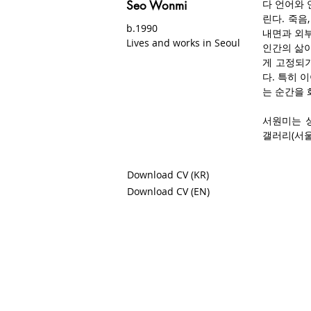
다 언어와 
Seo Wonmi
린다. 죽음
b.1990
내면과 외부
Lives and works in Seoul
인간의 삶이
게 고정되
다. 특히 
는 순간을 
서원미는 성균
갤러리(서울,
2025), 
문화회관 미술
Download CV (KR)
2022), 
Download CV (EN)
에 참여했다
디오 15기
Seo Wonmi
memory, an
carried by
and what 
work tran
between th