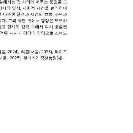
 말해지는 것 사이에 머무는 풍경을 그
서사와 일상, 사회적 사건을 번역하며 
 마주한 풍경과 시간의 흐름, 자연과 
다. 그의 화면 위에서 형상은 또렷하
않고 현재의 감각 속에서 다시 호출된
 축적된 서사가 감각의 영역으로 스며드
24), 라흰(서울, 2023), 파이프 
울, 2025), 갤러리2 중선농원(제주, 
 아트센터 화이트블럭(파주, 2025), 세종
엄(파주, 2023), 포스코미술관(서울, 
울, 2021; 2020) 등에서 열린 단체전
 2021년까지 금호미술관 금호아트스튜
 explore fragmented narratives, 
ry, she focuses on the sensations 
nger between what remains unsaid 
 death, anxiety, and trauma, her 
nts, tracing a painterly journey 
as become increasingly interested 