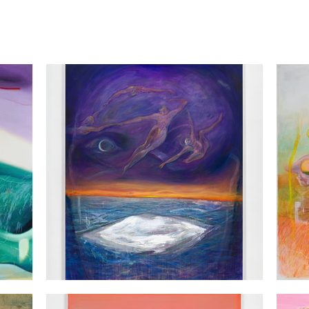
dscapes and passage of time encountered while moving between her
 the cyclical nature of life shared by humans and the natural world
to painting. Within her compositions, forms are rarely fixed or 
disrupted, dissolved, or fragmented. Images do not remain confine
y recalled through present sensations. In particular, she fluidly 
according to the flow of each narrative, revealing moments when a
ensation.

 graduated from the Department of Fine Arts at Sungkyunkwan
s at Kumho Museum of Art (Seoul, 2026), Artertain (Seoul, 2024), 
ry (Seoul, 2022), and Boan1942 New Wing (Seoul, 2017). She has part
ul, 2025), Gallery 2 (Jeju, 2025), and ArteK (Seoul, 2025). Her
group exhibitions at DIA Contemporary (Seoul, 2026), White Block
 Art (Seoul, 2024; 2020), Total Museum of Contemporary Art (Se
23), POSCO Art Museum (Seoul, 2022), Zaha Museum (Seoul, 2022)
r (Seoul, 2021), and Kumho Museum of Art (Seoul, 2021; 2020). In 
Art Award and the SDU Art Award. From 2019 to 2021, she was a re
o residency program at Kumho Museum of Art.