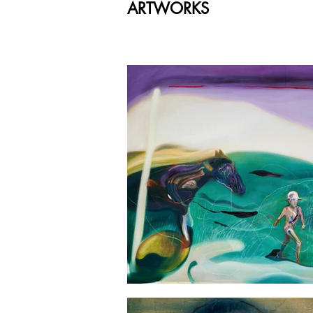
ARTWORKS
in the lan
well as in
approach 
partially 
continuall
languages 
realm of s
Seo Wonmi
exhibition
Pipe Galle
Heen (Seo
numerous 
Museum of
(Paju, 20
Arts Cente
Kun Dang 
Art Studi