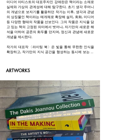
미디어 아티스트의 대표주자인 강애란은 책이라는 소재로 
실제와 가상의 관계성에 대해 탐구한다. 초기 생각 주머니
의 개념으로 보자기를 활용하던 작가는 이후, 생각과 관념
의 상징물인 책이라는 매개체로 확장해 설치, 회화, 미디어 
등 다양한 형태의 작품을 선보인다. 그의 작품은 지식을 담
고 있는 책의 고정된 의미에서 벗어나, 자기만의 새로운 해
석을 더하여 공존의 화두를 던지며, 정신과 관념에 새로운 
개념을 제시한다.

작가의 대표작〈라이팅 북〉은 빛을 통해 무한한 인식을 
확장하고, 작가만의 지식 공간을 형성하는 동시에 보는 이
로 하여금 직접 체험하고, 스스로 사유하게 함으로써 책을 
통해 변화하는 시대적 담론을 함께 논의한다. 또한 작가는 
꾸준히 여성의 삶을 조망하는 작업을 통해 젠더에 대한 문
ARTWORKS
제를 고찰하며, 시대적으로 살아 있는 담론을 성찰하고자 
한다.

강애란은 이화여자대학교 서양화과를 졸업 후 일본의 다
마미술대학교에서 석사 및 박사학위를 취득하였으며, 현
재 이화여자대학교 조형예술학부 교수로 재직 중이다. 
1986년 도쿄 시로타갤러리를 시작으로, 도쿄, 서울, 로스
앤젤레스, 쿄토, 파리, 모스크바 등 국내외에서 주요의 개
인전을 개최했으며, 아르코 미술관, 세비아 비엔날레, 독일
의 ZKM 등 해외 유수의 미술관, 비엔날레 등의 기획전에 
초대되었다. 그의 작품은 일본의 마치다 판화미술관, 반지
조각정원미술관, 서울시립미술관, 국립현대미술관 등 주
요 기관에 소장되어 있다.
