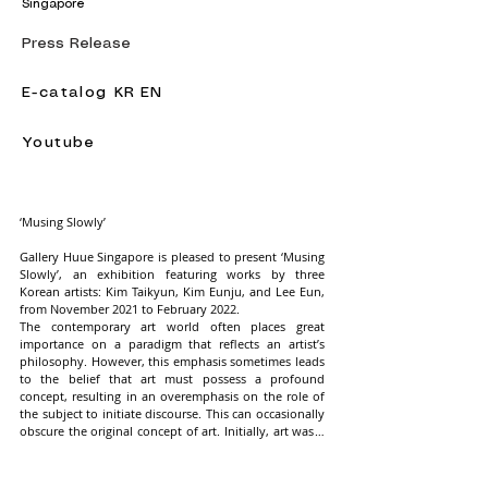
Singapore
Press Release
E-catalog KR
EN
Youtube
‘Musing Slowly’ 

Gallery Huue Singapore is pleased to present ‘Musing 
Slowly’, an exhibition featuring works by three 
Korean artists: Kim Taikyun, Kim Eunju, and Lee Eun, 
from November 2021 to February 2022.

The contemporary art world often places great 
importance on a paradigm that reflects an artist’s 
philosophy. However, this emphasis sometimes leads 
to the belief that art must possess a profound 
concept, resulting in an overemphasis on the role of 
the subject to initiate discourse. This can occasionally 
obscure the original concept of art. Initially, art was a 
genre in which artists recreated and interpreted reality 
through their individual mindset or sensual 
perspective, expressed through various techniques.
