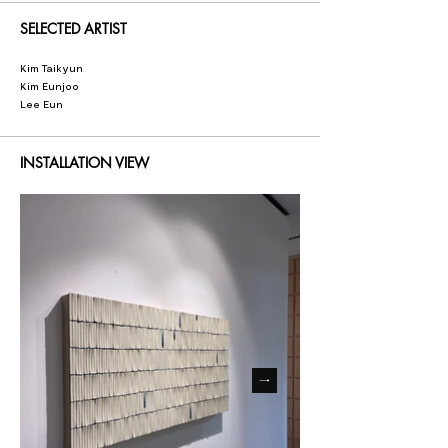
SELECTED ARTIST
‘Musing Slowly’ aims to intrigue by showcasing works 
that are both comfortable and profound, ones that 
the general public can appreciate without needing to 
Kim Taikyun
decipher complex conceptual narratives.

Kim Eunjoo
These three artists will present works that invite 
Lee Eun
viewers to comprehend the inner world of the 
artwork intuitively, without requiring extensive 
analysis. In this exhibition, viewers will have the 
INSTALLATION VIEW
opportunity to immerse themselves in the comforting 
beauty of the artworks.

‘Musing Slowly’ 

갤러리 휴 싱가포르는 2021년 11월부터 2022년 2월까지 
김태균, 김은주, 이은 작가가 참여하는 ‘Musing Slowly’를 
개최한다. 

오늘날 현대미술은 작가의 철학을 반영하는 패러다임을 
매우 중요하게 여긴다. 예술은 반드시 철학적 개념을 담고 
있어야 한다는 관념을 때론 과도하게 강조함으로써 이해
하기 어려운 예술 담론을 유발하기도 한다. 이에 작품을 통
해 말하고자 하는 예술의 본질에서 벗어나는 경우도 발생
한다. 본디 예술은 예술가가 개인적인 경험이나 감각적인 
시각을 통해 관찰한 현실을 재창조하고 해석하는 장르이
자, 다양한 기법을 통해 표현되는 것이지, 사회적 담론만을 